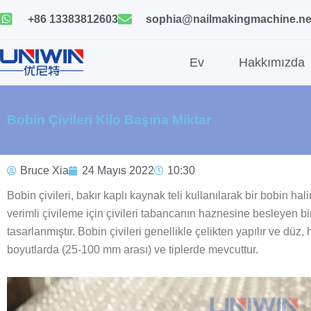
İçeriğe
+86 13383812603
sophia@nailmakingmachine.ne
geç
Ev
Hakkımızda
Bobin Çivileri Kilo Başına Miktar
Bruce Xia
24 Mayıs 2022
10:30
Bobin çivileri, bakır kaplı kaynak teli kullanılarak bir bobin hali
verimli çivileme için çivileri tabancanın haznesine besleyen bi
tasarlanmıştır. Bobin çivileri genellikle çelikten yapılır ve düz, 
boyutlarda (25-100 mm arası) ve tiplerde mevcuttur.