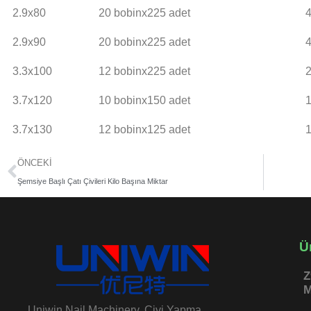
2.9x80
20 bobinx225 adet
2.9x90
20 bobinx225 adet
3.3x100
12 bobinx225 adet
3.7x120
10 bobinx150 adet
3.7x130
12 bobinx125 adet
Prev
ÖNCEKI
Şemsiye Başlı Çatı Çivileri Kilo Başına Miktar
Ü
Z
M
Uniwin Nail Machinery, Çivi Yapma