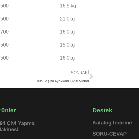
4500
16,5 kg
4500
21.0kg
2700
16.0kg
1500
15.0kg
1500
16.0kg
Sonraki
SONRAKI
Kilo Başına Ayakkabı Çivisi Miktarı
rünler
Destek
Katalog İndirme
94 Çivi Yapma
akinesi
SORU-CEVAP