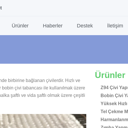
t
Ürünler
Haberler
Destek
İletişim
Ürünler
nde birbirine bağlanan çivilerdir. Hızlı ve
Z94 Çivi Ya
r bobin çivi tabancası ile kullanılmak üzere
halka şaftlı ve vida şaftlı olmak üzere çeşitli
Bobin Çivi 
Yüksek Hızlı
Tel Çekme M
Harmanlanmı
Zımba Yapma