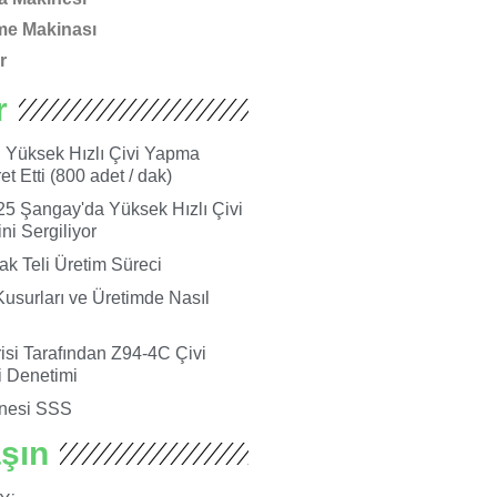
me Makinası
r
r
i Yüksek Hızlı Çivi Yapma
t Etti (800 adet / dak)
5 Şangay'da Yüksek Hızlı Çivi
i Sergiliyor
ak Teli Üretim Süreci
Kusurları ve Üretimde Nasıl
si Tarafından Z94-4C Çivi
 Denetimi
nesi SSS
aşın