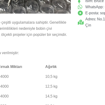
İsim: Bruce
WhatsApp:
E-posta:
so
Adres: No.
 çeşitli uygulamalara sahiptir. Genellikle
Çin
erimlilikleri nedeniyle bobin çivi
lçekli projeler için popüler bir seçimdir.
 verilmiştir:
ırnak Miktarı
Ağırlık
14000
10,5 kg
14000
12,5 kg
14000
14,5 kg