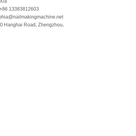
 Xia
 +86 13383812603
phia@nailmakingmachine.net
10 Hanghai Road, Zhengzhou,