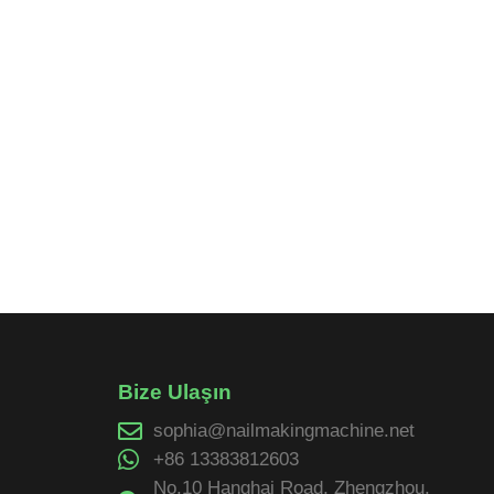
Bize Ulaşın
sophia@nailmakingmachine.net
+86 13383812603
No.10 Hanghai Road, Zhengzhou,