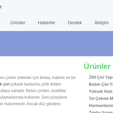
t
Ürünler
Haberler
Destek
İletişim
Ürünler
attı nedir?
Z94 Çivi Ya
on çiviler üretmek için birkaç makine ve bir
k çivi
yüksek karbonlu çelik telden
Bobin Çivi 
afaya sahiptir. Beton çivileri, özellikle
Yüksek Hızlı
ulamalarında kullanılır. Sert yüzeylere
Tel Çekme M
 bir malzemedir. Ancak düz gövdesi
Harmanlanmı
Zımba Yapma