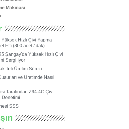
me Makinası
r
r
i Yüksek Hızlı Çivi Yapma
t Etti (800 adet / dak)
5 Şangay'da Yüksek Hızlı Çivi
i Sergiliyor
ak Teli Üretim Süreci
Kusurları ve Üretimde Nasıl
si Tarafından Z94-4C Çivi
 Denetimi
nesi SSS
aşın