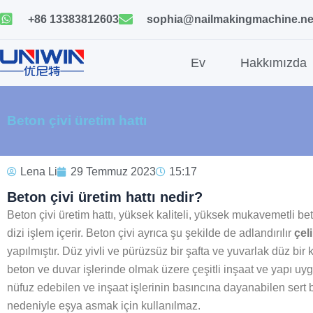
İçeriğe
+86 13383812603
sophia@nailmakingmachine.ne
geç
Ev
Hakkımızda
Beton çivi üretim hattı
Lena Li
29 Temmuz 2023
15:17
Beton çivi üretim h
Beton çivi üretim hattı, yüksek kaliteli, yüksek mukavemetli bet
dizi işlem içerir. Beton çivi ayrıca şu şekilde de adlandırılır
çeli
yapılmıştır. Düz yivli ve pürüzsüz bir şafta ve yuvarlak düz bir k
beton ve duvar işlerinde olmak üzere çeşitli inşaat ve yapı uyg
nüfuz edebilen ve inşaat işlerinin basıncına dayanabilen sert
nedeniyle eşya asmak için kullanılmaz.