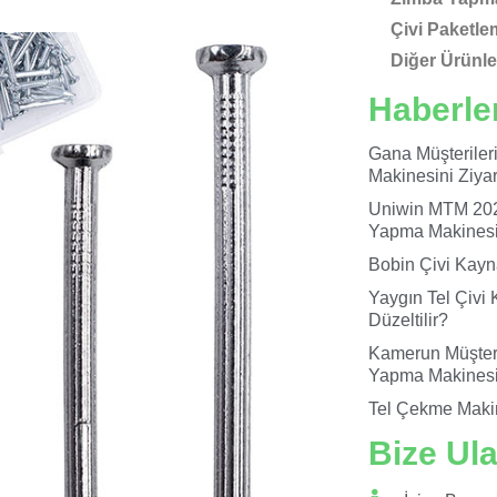
Çivi Paketle
Diğer Ürünle
Haberle
Gana Müşteriler
Makinesini Ziyare
Uniwin MTM 202
Yapma Makinesin
Bobin Çivi Kayn
Yaygın Tel Çivi 
Düzeltilir?
Kamerun Müşteri
Yapma Makinesi
Tel Çekme Maki
Bize Ul