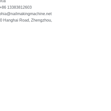
 Xia
 +86 13383812603
phia@nailmakingmachine.net
10 Hanghai Road, Zhengzhou,