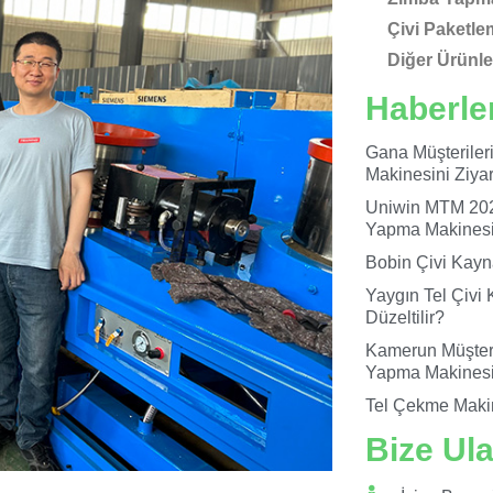
Çivi Paketle
Diğer Ürünle
Haberle
Gana Müşteriler
Makinesini Ziyare
Uniwin MTM 202
Yapma Makinesin
Bobin Çivi Kayn
Yaygın Tel Çivi 
Düzeltilir?
Kamerun Müşteri
Yapma Makinesi
Tel Çekme Maki
Bize Ul