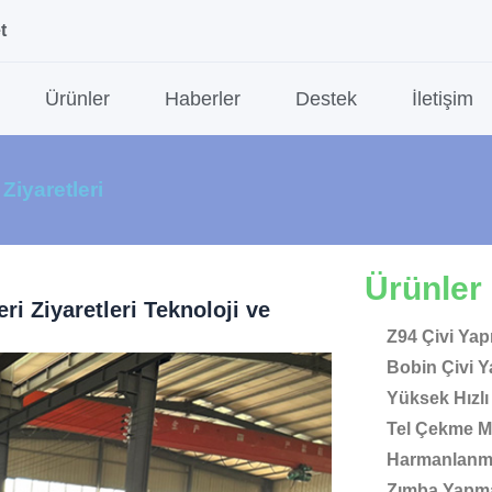
t
Ürünler
Haberler
Destek
İletişim
Ziyaretleri
Ürünler
ri Ziyaretleri
Teknoloji ve
Z94 Çivi Ya
Bobin Çivi 
Yüksek Hızlı
Tel Çekme M
Harmanlanmı
Zımba Yapma