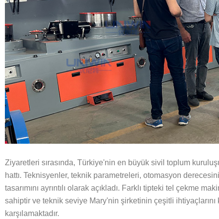
Ziyaretleri sırasında, Türkiye'nin en büyük sivil toplum kurulu
hattı. Teknisyenler, teknik parametreleri, otomasyon derecesin
tasarımını ayrıntılı olarak açıkladı. Farklı tipteki tel çekme m
sahiptir ve teknik seviye Mary'nin şirketinin çeşitli ihtiyaçların
karşılamaktadır.