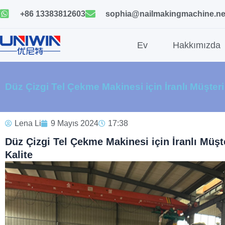
İçeriğe
+86 13383812603
sophia@nailmakingmachine.ne
geç
Ev
Hakkımızda
Düz Çizgi Tel Çekme Makinesi için İranlı Müşteri 
Lena Li
9 Mayıs 2024
17:38
Düz Çizgi Tel Çekme Makinesi için İranlı Müşte
Kalite