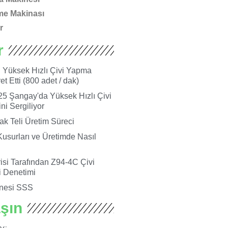
me Makinası
r
r
i Yüksek Hızlı Çivi Yapma
t Etti (800 adet / dak)
5 Şangay'da Yüksek Hızlı Çivi
i Sergiliyor
ak Teli Üretim Süreci
Kusurları ve Üretimde Nasıl
si Tarafından Z94-4C Çivi
 Denetimi
nesi SSS
aşın