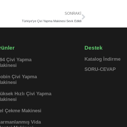
Sonraki
SONRAKI
Türkiye'ye Çivi Yapma Makinesi Sevk Edildi
rünler
Destek
Katalog İndirme
94 Çivi Yapma
akinesi
SORU-CEVAP
obin Çivi Yapma
akinesi
üksek Hızlı Çivi Yapma
akinesi
el Çekme Makinesi
armanlanmış Vida