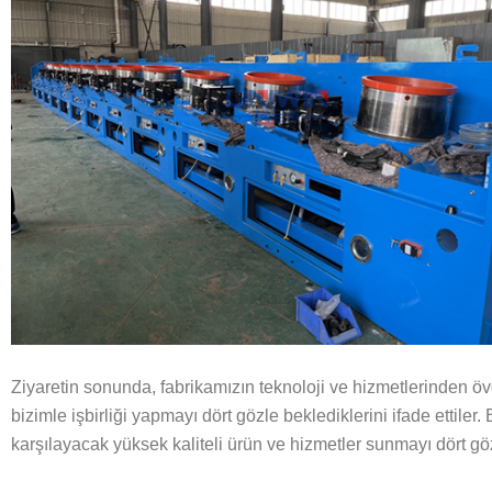
Ziyaretin sonunda, fabrikamızın teknoloji ve hizmetlerinden ö
bizimle işbirliği yapmayı dört gözle beklediklerini ifade ettiler. 
karşılayacak yüksek kaliteli ürün ve hizmetler sunmayı dört gö