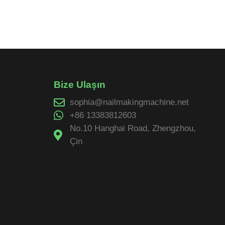
Bize Ulaşın
sophia@nailmakingmachine.net
+86 13383812603
No.10 Hanghai Road, Zhengzhou,
Çin