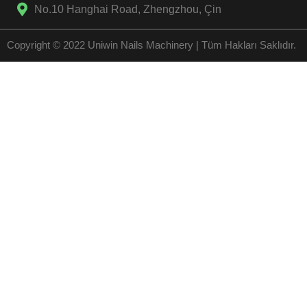
No.10 Hanghai Road, Zhengzhou, Çin
Copyright © 2022 Uniwin Nails Machinery | Tüm Hakları Saklıdır.