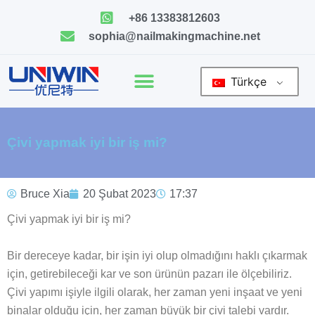
İçeriğe
+86 13383812603
geç
sophia@nailmakingmachine.net
Türkçe
Çivi yapmak iyi bir iş mi?
Bruce Xia
20 Şubat 2023
17:37
Çivi yapmak iyi bir iş mi?
Bir dereceye kadar, bir işin iyi olup olmadığını haklı çıkarmak
için, getirebileceği kar ve son ürünün pazarı ile ölçebiliriz.
Çivi yapımı işiyle ilgili olarak, her zaman yeni inşaat ve yeni
binalar olduğu için, her zaman büyük bir çivi talebi vardır.