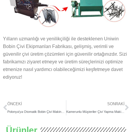
Yılların uzmanlığı ve yenilikçiliği ile desteklenen Uniwin
Bobin Çivi Ekipmanları Fabrikası, gelişmiş, verimli ve
güvenilir çivi üretim çözümleri için güvenilir ortağınızdır. Sizi
fabrikamızı ziyaret etmeye ve üretim süreçlerinizi optimize
etmenize nasıl yardımcı olabileceğimizi keşfetmeye davet
ediyoruz!
Prev
S
ÖNCEKI
SONRAKI
Polonya'ya Otomatik Bobin Çivi Makinesi Teslimatı
Kamerunlu Müşteriler Çivi Yapma Makinesi Fabrikasını Ziyaret Etti
Ürünler