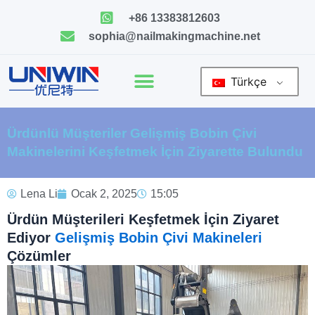
İçeriğe
+86 13383812603
geç
sophia@nailmakingmachine.net
Türkçe
Ürdünlü Müşteriler Gelişmiş Bobin Çivi
Makinelerini Keşfetmek İçin Ziyarette Bulundu
Lena Li
Ocak 2, 2025
15:05
Ürdün Müşterileri Keşfetmek İçin Ziyaret
Ediyor
Gelişmiş Bobin Çivi Makineleri
Çözümler