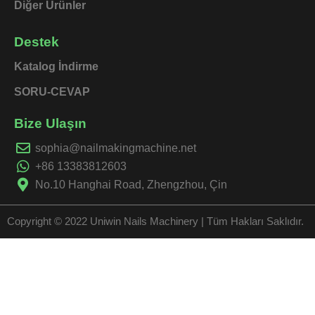
Diğer Ürünler
Destek
Katalog İndirme
SORU-CEVAP
Bize Ulaşın
sophia@nailmakingmachine.net
+86 13383812603
No.10 Hanghai Road, Zhengzhou, Çin
Copyright © 2022 Uniwin Nails Machinery | Tüm Hakları Saklıdır.