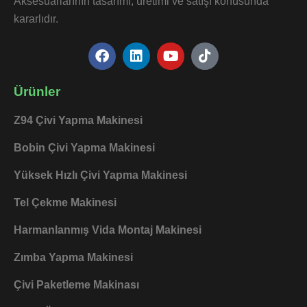
Aksesuarlarının tasarımı, üretimi ve satışı konusunda
kararlıdır.
F
L
Y
T
a
i
o
i
c
n
u
k
e
k
t
t
Ürünler
b
e
u
o
o
d
b
k
Z94 Çivi Yapma Makinesi
o
i
e
k
n
Bobin Çivi Yapma Makinesi
Yüksek Hızlı Çivi Yapma Makinesi
Tel Çekme Makinesi
Harmanlanmış Vida Montaj Makinesi
Zımba Yapma Makinesi
Çivi Paketleme Makinası