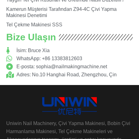
Kamerun Müşterisi Tarafından Z94-4C Çivi Yapma
Makinesi Denetimi
Tel Çekme Makinesi SSS
Bize Ulaşın
İsim: Bruce Xia
WhatsApp: +86 13383812603
E-posta:
sophia@nailmakingmachine.net
Adres: No.10 Hanghai Road, Zhengzhou, Çin
Uniwin Nail Machinery, Çivi Yapma Makinesi, Bobin Çivi
Harmanlama Makinesi, Tel Çekme Makineleri ve