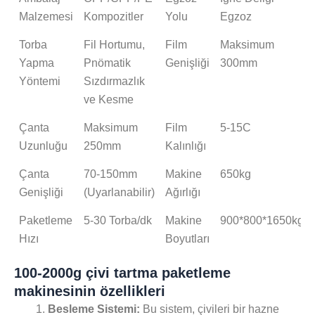
Malzemesi
Kompozitler
Yolu
Egzoz
Torba
Fil Hortumu,
Film
Maksimum
Yapma
Pnömatik
Genişliği
300mm
Yöntemi
Sızdırmazlık
ve Kesme
Çanta
Maksimum
Film
5-15C
Uzunluğu
250mm
Kalınlığı
Çanta
70-150mm
Makine
650kg
Genişliği
(Uyarlanabilir)
Ağırlığı
Paketleme
5-30 Torba/dk
Makine
900*800*1650kg
Hızı
Boyutları
100-2000g çivi tartma paketleme
makinesinin özellikleri
Besleme Sistemi:
Bu sistem, çivileri bir hazne