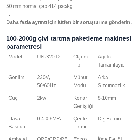
50 mm normal çap 414 psc/kg
...
Daha fazla ayrıntı için lütfen bir soruşturma gönderin.
100-2000g çivi tartma paketleme makinesi
parametresi
Model
UN-320T2
Ölçüm
Ağırlık
Tipi
Tamamlayıcı
Gerilim
220V,
Mühür
Arka
50/60Hz
Modu
Sızdırmazlık
Güç
2kw
Kenar
8-10mm
Genişliği
Hava
0.4-0.8MPa
Çentik
Diş Formu
Basıncı
Formu
Ambalaj
OPP/CPP/PE
Egzoz
İğne Deliği