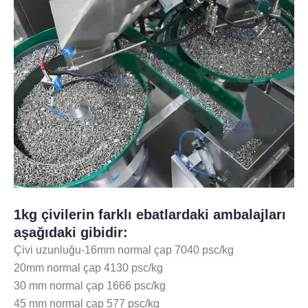
1kg çivilerin farklı ebatlardaki ambalajları
aşağıdaki gibidir:
Çivi uzunluğu-16mm normal çap 7040 psc/kg
20mm normal çap 4130 psc/kg
30 mm normal çap 1666 psc/kg
45 mm normal çap 577 psc/kg