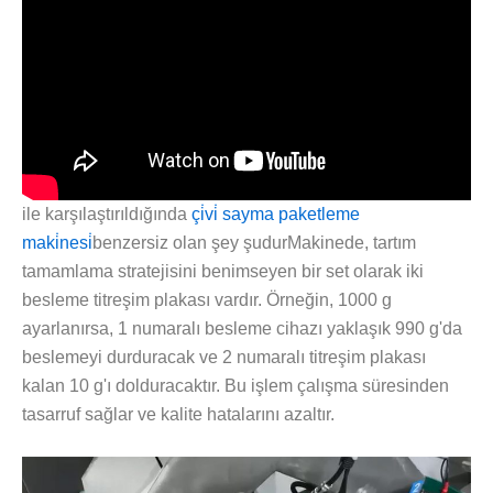
ile karşılaştırıldığında
çi̇vi̇ sayma paketleme
maki̇nesi̇
benzersiz olan şey şudur
Makinede, tartım
tamamlama stratejisini benimseyen bir set olarak iki
besleme titreşim plakası vardır. Örneğin, 1000 g
ayarlanırsa, 1 numaralı besleme cihazı yaklaşık 990 g'da
beslemeyi durduracak ve 2 numaralı titreşim plakası
kalan 10 g'ı dolduracaktır. Bu işlem çalışma süresinden
tasarruf sağlar ve kalite hatalarını azaltır.