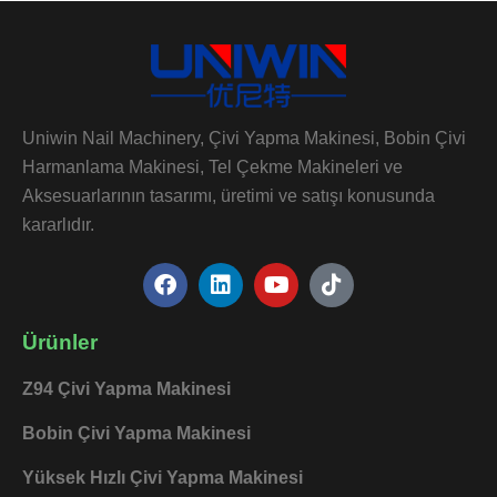
Uniwin Nail Machinery, Çivi Yapma Makinesi, Bobin Çivi
Harmanlama Makinesi, Tel Çekme Makineleri ve
Aksesuarlarının tasarımı, üretimi ve satışı konusunda
kararlıdır.
F
L
Y
T
a
i
o
i
c
n
u
k
e
k
t
t
Ürünler
b
e
u
o
o
d
b
k
Z94 Çivi Yapma Makinesi
o
i
e
k
n
Bobin Çivi Yapma Makinesi
Yüksek Hızlı Çivi Yapma Makinesi