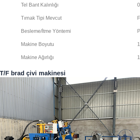
Tel Bant Kalınlığı
0
Tırnak Tipi Mevcut
Besleme/İtme Yöntemi
P
Makine Boyutu
Makine Ağırlığı
T/F brad çivi makinesi