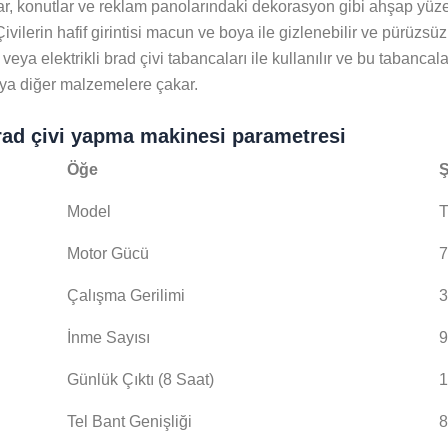
ar, konutlar ve reklam panolarındaki dekorasyon gibi ahşap yü
Çivilerin hafif girintisi macun ve boya ile gizlenebilir ve pürüzsüz,
veya elektrikli brad çivi tabancaları ile kullanılır ve bu tabancal
ya diğer malzemelere çakar.
brad çivi yapma makinesi parametresi
Öğe
Model
T
Motor Gücü
7
Çalışma Gerilimi
İnme Sayısı
9
Günlük Çıktı (8 Saat)
Tel Bant Genişliği