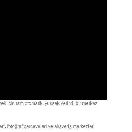
ek için tam otomatik, yüksek verimli bir merkezi
leri, fotoğraf çerçeveleri ve alışveriş merkezleri,