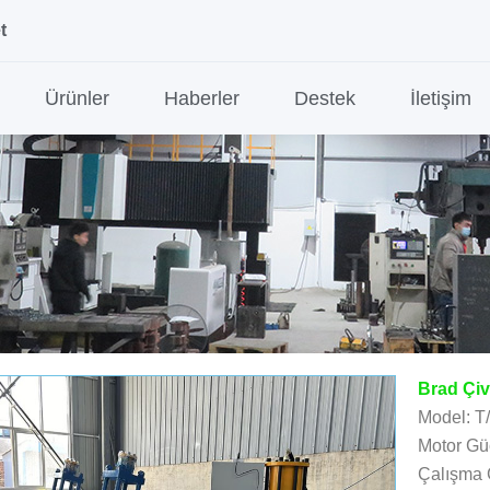
t
Ürünler
Haberler
Destek
İletişim
Brad Çiv
Model: T
Motor Gü
Çalışma 