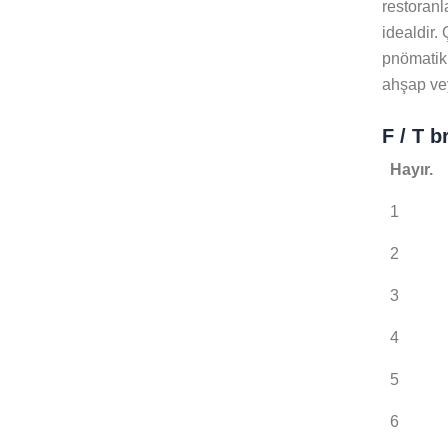
restoranl
idealdir. 
pnömatik 
ahşap ve
F / T 
Hayır.
1
2
3
4
5
6