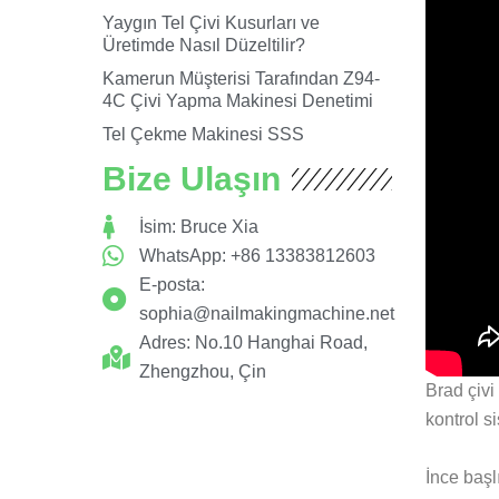
Yaygın Tel Çivi Kusurları ve
Üretimde Nasıl Düzeltilir?
Kamerun Müşterisi Tarafından Z94-
4C Çivi Yapma Makinesi Denetimi
Tel Çekme Makinesi SSS
Bize Ulaşın
İsim: Bruce Xia
WhatsApp: +86 13383812603
E-posta:
sophia@nailmakingmachine.net
Adres: No.10 Hanghai Road,
Zhengzhou, Çin
Brad çivi
kontrol s
İnce başlı