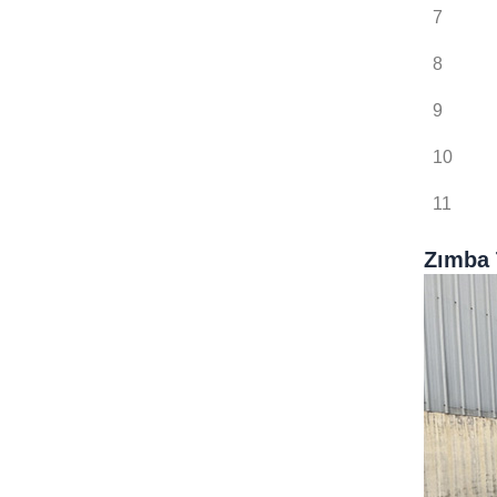
7
8
9
10
11
Zımba 