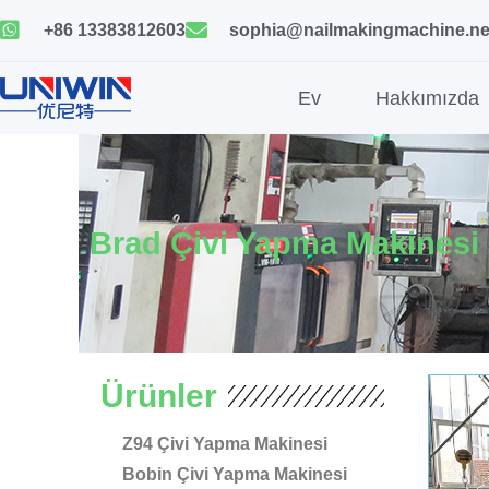
İçeriğe
+86 13383812603
sophia@nailmakingmachine.ne
geç
Ev
Hakkımızda
Brad Çivi Yapma Makinesi
Ürünler
Z94 Çivi Yapma Makinesi
Bobin Çivi Yapma Makinesi