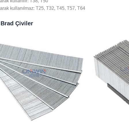
arak kullanılır: T38, T50
arak kullanılmaz: T25, T32, T45, T57, T64
 Brad Çiviler