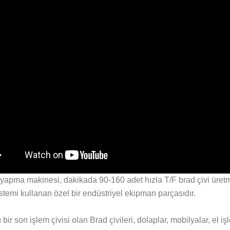
 yapma makinesi, dakikada 90-160 adet hızla T/F brad çivi üretm
istemi kullanan özel bir endüstriyel ekipman parçasıdır.
 bir son işlem çivisi olan Brad çivileri, dolaplar, mobilyalar, el iş