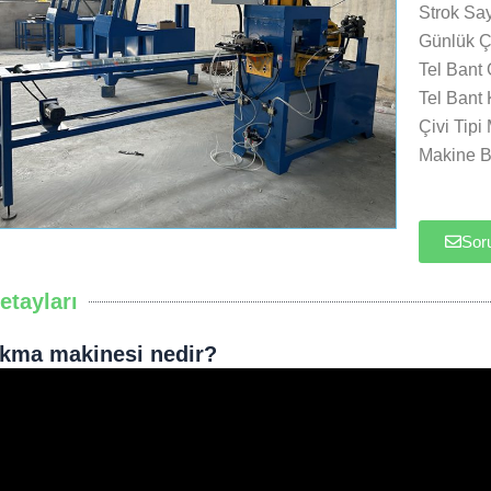
Strok Say
Günlük Çı
Tel Bant
Tel Bant 
Çivi Tip
Makine 
Sor
etayları
akma makinesi nedir?