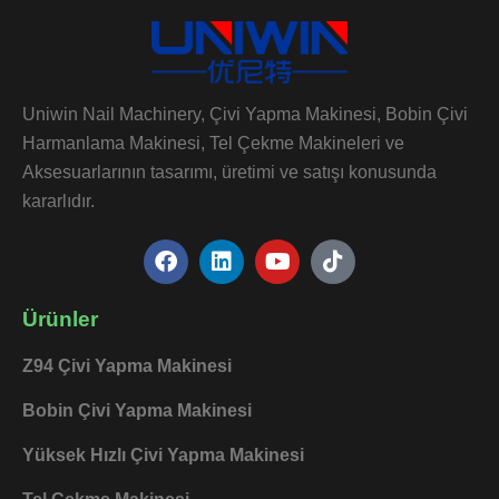
Uniwin Nail Machinery, Çivi Yapma Makinesi, Bobin Çivi
Harmanlama Makinesi, Tel Çekme Makineleri ve
Aksesuarlarının tasarımı, üretimi ve satışı konusunda
kararlıdır.
F
L
Y
T
a
i
o
i
c
n
u
k
e
k
t
t
Ürünler
b
e
u
o
o
d
b
k
Z94 Çivi Yapma Makinesi
o
i
e
k
n
Bobin Çivi Yapma Makinesi
Yüksek Hızlı Çivi Yapma Makinesi