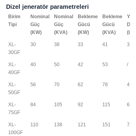
Dizel jeneratör parametreleri
Birim
Nominal
Nominal
Bekleme
Bekleme
Yer
Tipi
Güç
Güç
Gücü
Gücü
Değ
(KW)
(KVA)
(KW)
(KVA)
(L)
XL-
30
38
33
41
3.6
30GF
XL-
40
50
42
53
/
40GF
XL-
56
70
62
78
4.5
50GF
XL-
84
105
92
115
6.5
75GF
XL-
110
138
121
151
7
100GF