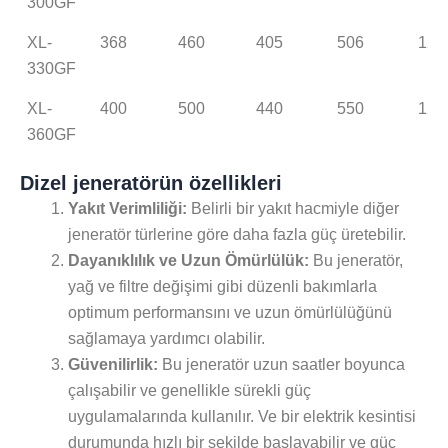
300GF
XL-
368
460
405
506
12.
330GF
XL-
400
500
440
550
12.
360GF
Dizel jeneratörün özellikleri
Yakıt Verimliliği:
Belirli bir yakıt hacmiyle diğer
jeneratör türlerine göre daha fazla güç üretebilir.
Dayanıklılık ve Uzun Ömürlülük:
Bu jeneratör,
yağ ve filtre değişimi gibi düzenli bakımlarla
optimum performansını ve uzun ömürlülüğünü
sağlamaya yardımcı olabilir.
Güvenilirlik:
Bu jeneratör uzun saatler boyunca
çalışabilir ve genellikle sürekli güç
uygulamalarında kullanılır. Ve bir elektrik kesintisi
durumunda hızlı bir şekilde başlayabilir ve güç