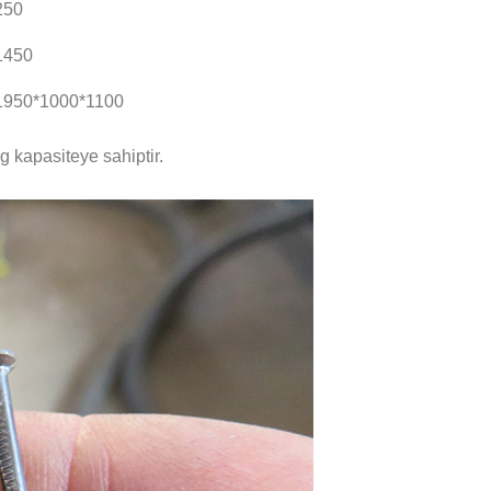
250
1450
1950*1000*1100
g kapasiteye sahiptir.