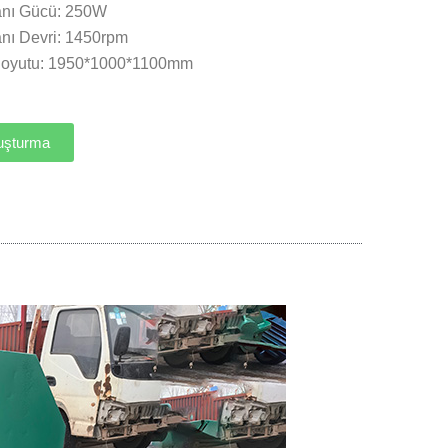
nı Gücü: 250W
nı Devri: 1450rpm
Boyutu: 1950*1000*1100mm
uşturma