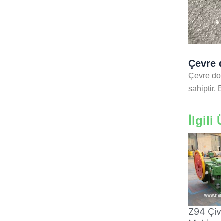
Çevre 
Çevre dos
sahiptir. 
İlgili
Z94 Çi