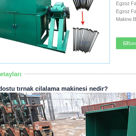
Egzoz Fa
Egzoz Fa
Makine 
Sor
etayları
dostu tırnak cilalama makinesi nedir?