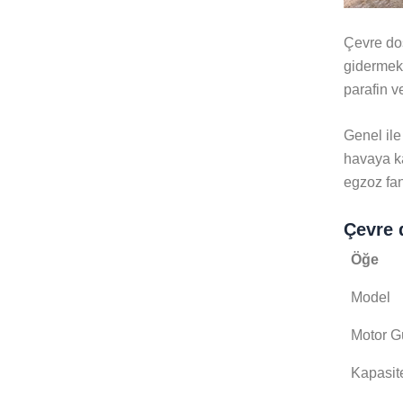
Çevre dos
gidermek 
parafin v
Genel ile
havaya ka
egzoz fan
Çevre 
Öğe
Model
Motor G
Kapasit