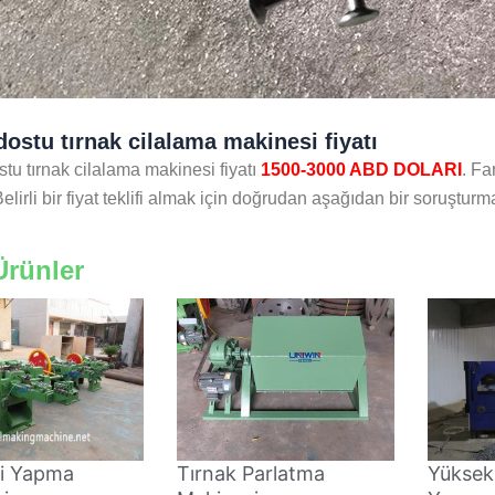
dostu tırnak cilalama makinesi fiyatı
tu tırnak cilalama makinesi fiyatı
1500-3000 ABD DOLARI
. Fa
Belirli bir fiyat teklifi almak için doğrudan aşağıdan bir soruşturm
 Ürünler
vi Yapma
Tırnak Parlatma
Yüksek 