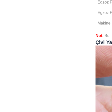
Egzoz F
Egzoz F
Makine 
Not:
Bu m
Çivi Y