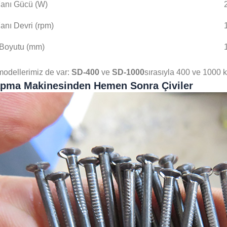
anı Gücü (W)
anı Devri (rpm)
Boyutu (mm)
odellerimiz de var:
SD-400
ve
SD-1000
sırasıyla 400 ve 1000 k
apma Makinesinden Hemen Sonra Çiviler