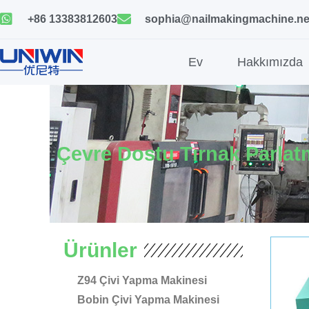
İçeriğe
+86 13383812603
sophia@nailmakingmachine.ne
geç
Ev
Hakkımızda
Çevre Dostu Tırnak Parlat
Ürünler
Z94 Çivi Yapma Makinesi
Bobin Çivi Yapma Makinesi