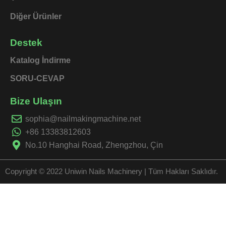
Diğer Ürünler
Destek
Katalog İndirme
SORU-CEVAP
Bize Ulaşın
sophia@nailmakingmachine.net
+86 13383812603
No.10 Hanghai Road, Zhengzhou, Çin
Copyright © 2022 Uniwin Nails Machinery | Tüm Hakları Saklıdır.