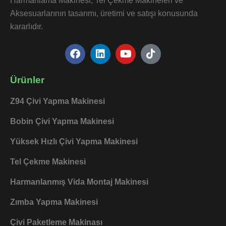
Harmanlama Makinesi, Tel Çekme Makineleri ve
Aksesuarlarının tasarımı, üretimi ve satışı konusunda
kararlıdır.
F
L
Y
T
a
i
o
i
c
n
u
k
e
k
t
t
Ürünler
b
e
u
o
o
d
b
k
Z94 Çivi Yapma Makinesi
o
i
e
k
n
Bobin Çivi Yapma Makinesi
Yüksek Hızlı Çivi Yapma Makinesi
Tel Çekme Makinesi
Harmanlanmış Vida Montaj Makinesi
Zımba Yapma Makinesi
Çivi Paketleme Makinası