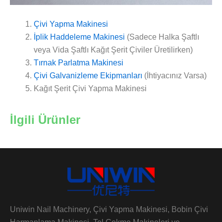
Çivi Yapma Makinesi
İplik Haddeleme Makinesi
(Sadece Halka Şaftlı
veya Vida Şaftlı Kağıt Şerit Çiviler Üretilirken)
Tırnak Parlatma Makinesi
Çivi Galvanizleme Ekipmanları
(İhtiyacınız Varsa)
Kağıt Şerit Çivi Yapma Makinesi
İlgili Ürünler
Uniwin Nail Machinery, Çivi Yapma Makinesi, Bobin Çivi