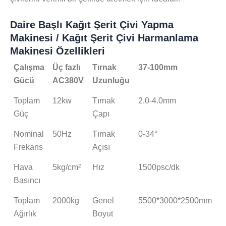
Daire Başlı Kağıt Şerit Çivi Yapma
Makinesi / Kağıt Şerit Çivi Harmanlama
Makinesi Özellikleri
Çalışma
Üç fazlı
Tırnak
37-100mm
Gücü
AC380V
Uzunluğu
Toplam
12kw
Tırnak
2.0-4.0mm
Güç
Çapı
Nominal
50Hz
Tırnak
0-34°
Frekans
Açısı
Hava
5kg/cm²
Hız
1500psc/dk
Basıncı
Toplam
2000kg
Genel
5500*3000*2500mm
Ağırlık
Boyut