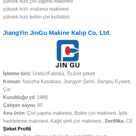
yüksek hızlı çivi yapma makinesi
yüksek hizli ovalama maki̇nesi̇
yüksek hizli bobi̇n çi̇vi̇ kollatörü
JiangYin JinGu Makine Kalıp Co, Ltd.
İşletme türü
: Üretici/Fabrika, Ticaret şirketi
Konum
: Nanzha Kasabası, Jiangyin Şehri, Jiangsu Eyaleti,
Çin
Kurulduğu yıl
: 1988
Çalışan sayısı
: 80
Ana ürün
: Çivi yapma makinesi, Bobin çivi makinesi, İplik
haddeleme makinesi, Kağıt şerit çivi makinesi...
Sertifika
: CE
Şirket Profili