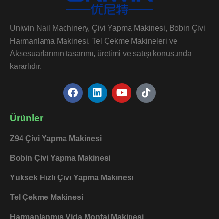
Uniwin Nail Machinery, Çivi Yapma Makinesi, Bobin Çivi
Harmanlama Makinesi, Tel Çekme Makineleri ve
Aksesuarlarının tasarımı, üretimi ve satışı konusunda
kararlıdır.
F
L
Y
T
a
i
o
i
c
n
u
k
e
k
t
t
Ürünler
b
e
u
o
o
d
b
k
Z94 Çivi Yapma Makinesi
o
i
e
k
n
Bobin Çivi Yapma Makinesi
Yüksek Hızlı Çivi Yapma Makinesi
Tel Çekme Makinesi
Harmanlanmış Vida Montaj Makinesi