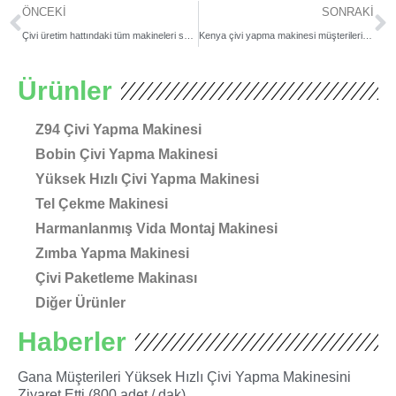
Prev
S
ÖNCEKI
SONRAKI
Çivi üretim hattındaki tüm makineleri satın almak şart mı?
Kenya çivi yapma makinesi müşterileri ziyaret ediyor
Ürünler
Z94 Çivi Yapma Makinesi
Bobin Çivi Yapma Makinesi
Yüksek Hızlı Çivi Yapma Makinesi
Tel Çekme Makinesi
Harmanlanmış Vida Montaj Makinesi
Zımba Yapma Makinesi
Çivi Paketleme Makinası
Diğer Ürünler
Haberler
Gana Müşterileri Yüksek Hızlı Çivi Yapma Makinesini
Ziyaret Etti (800 adet / dak)