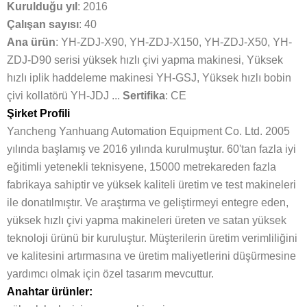
Kurulduğu yıl
: 2016
Çalışan sayısı
: 40
Ana ürün
: YH-ZDJ-X90, YH-ZDJ-X150, YH-ZDJ-X50, YH-
ZDJ-D90 serisi yüksek hızlı çivi yapma makinesi, Yüksek
hızlı iplik haddeleme makinesi YH-GSJ, Yüksek hızlı bobin
çivi kollatörü YH-JDJ ...
Sertifika
: CE
Şirket Profili
Yancheng Yanhuang Automation Equipment Co. Ltd. 2005
yılında başlamış ve 2016 yılında kurulmuştur. 60'tan fazla iyi
eğitimli yetenekli teknisyene, 15000 metrekareden fazla
fabrikaya sahiptir ve yüksek kaliteli üretim ve test makineleri
ile donatılmıştır. Ve araştırma ve geliştirmeyi entegre eden,
yüksek hızlı çivi yapma makineleri üreten ve satan yüksek
teknoloji ürünü bir kuruluştur. Müşterilerin üretim verimliliğini
ve kalitesini artırmasına ve üretim maliyetlerini düşürmesine
yardımcı olmak için özel tasarım mevcuttur.
Anahtar ürünler: