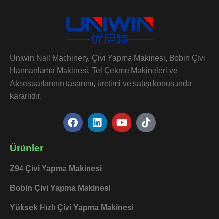
Uniwin Nail Machinery, Çivi Yapma Makinesi, Bobin Çivi
Harmanlama Makinesi, Tel Çekme Makineleri ve
Aksesuarlarının tasarımı, üretimi ve satışı konusunda
kararlıdır.
F
L
Y
T
a
i
o
i
c
n
u
k
e
k
t
t
Ürünler
b
e
u
o
o
d
b
k
Z94 Çivi Yapma Makinesi
o
i
e
k
n
Bobin Çivi Yapma Makinesi
Yüksek Hızlı Çivi Yapma Makinesi