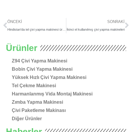
Prev
S
ÖNCEKI
SONRAKI
Hindistan'da tel çivi yapma makinesi üreticisi
İkinci el kullanılmış çivi yapma makineleri
Ürünler
Z94 Çivi Yapma Makinesi
Bobin Çivi Yapma Makinesi
Yüksek Hızlı Çivi Yapma Makinesi
Tel Çekme Makinesi
Harmanlanmış Vida Montaj Makinesi
Zımba Yapma Makinesi
Çivi Paketleme Makinası
Diğer Ürünler
Haberler