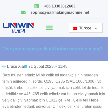
İçeriğe
+86 13383812603
geç
sophia@nailmakingmachine.net
Türkçe
Çivi yapımı için çelik tel bobin nereden alınır?
Bruce Xia
21 Şubat 2023
11:48
Bazı müşterilerimiz iyi bir çelik tel tedarikçisinin nereden
temin edileceğini sordu, Q195, Q235 (SAE 1008/1006), vb.
düşük karbonlu çelik tel, çivi yapmak için çelik tel de tedarik
edebiliriz ve #45, #65 çelik telimiz var beton çivi yapmak için
ve vidalı çivi yapmak için C1022 çelik tel. Çelik teli Hebei
eyaletinden tedarik ediyoruz, Çin'deki çelik tel üretim üssü,