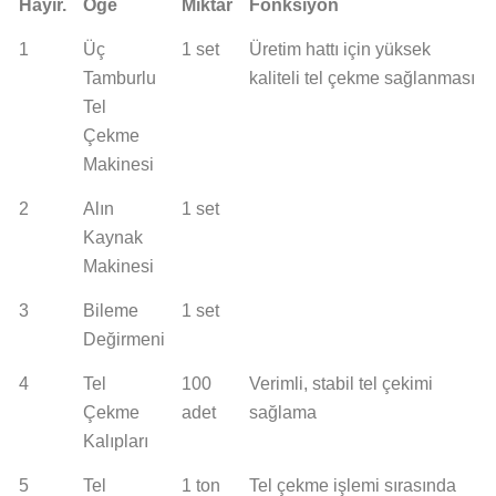
Hayır.
Öğe
Miktar
Fonksiyon
1
Üç
1 set
Üretim hattı için yüksek
Tamburlu
kaliteli tel çekme sağlanması
Tel
Çekme
Makinesi
2
Alın
1 set
Kaynak
Makinesi
3
Bileme
1 set
Değirmeni
4
Tel
100
Verimli, stabil tel çekimi
Çekme
adet
sağlama
Kalıpları
5
Tel
1 ton
Tel çekme işlemi sırasında