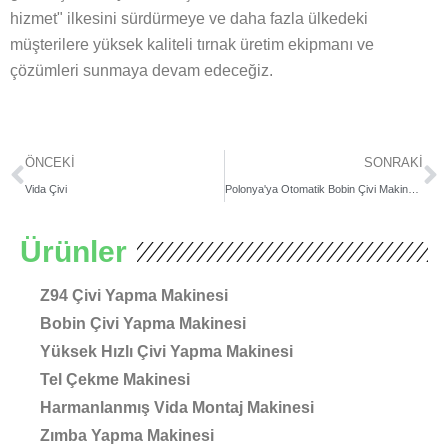
hizmet" ilkesini sürdürmeye ve daha fazla ülkedeki
müşterilere yüksek kaliteli tırnak üretim ekipmanı ve
çözümleri sunmaya devam edeceğiz.
Prev
S
ÖNCEKI
SONRAKI
Vida Çivi
Polonya'ya Otomatik Bobin Çivi Makinesi Teslimatı
Ürünler
Z94 Çivi Yapma Makinesi
Bobin Çivi Yapma Makinesi
Yüksek Hızlı Çivi Yapma Makinesi
Tel Çekme Makinesi
Harmanlanmış Vida Montaj Makinesi
Zımba Yapma Makinesi