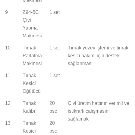
Makinesi
9
Z94-5C
1 set
Çivi
Yapma
Makinesi
10
Tırnak
1 set
Tırnak yüzey işlemi ve tırnak
Parlatma
kesici bakımı için destek
Makinesi
sağlanması
11
Tırnak
1 set
Kesici
Öğütücü
12
Tırnak
20
Çivi üretim hattının verimli ve
Kalıbı
psc
istikrarlı çalışmasını
sağlamak
13
Tırnak
20
Kesici
psc