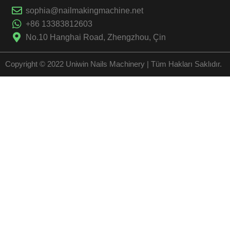
sophia@nailmakingmachine.net
+86 13383812603
No.10 Hanghai Road, Zhengzhou, Çin
Copyright © 2022 Uniwin Nails Machinery | Tüm Hakları Saklıdır.