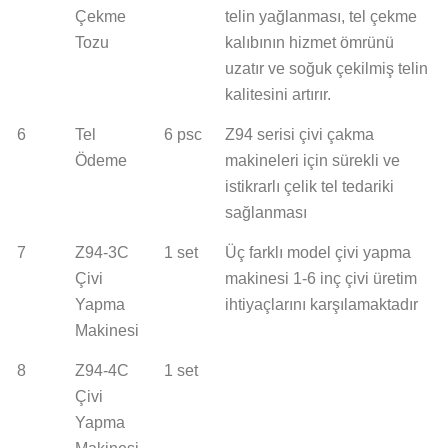
Çekme
telin yağlanması, tel çekme
Tozu
kalıbının hizmet ömrünü
uzatır ve soğuk çekilmiş telin
kalitesini artırır.
6
Tel
6 psc
Z94 serisi çivi çakma
Ödeme
makineleri için sürekli ve
istikrarlı çelik tel tedariki
sağlanması
7
Z94-3C
1 set
Üç farklı model çivi yapma
Çivi
makinesi 1-6 inç çivi üretim
Yapma
ihtiyaçlarını karşılamaktadır
Makinesi
8
Z94-4C
1 set
Çivi
Yapma