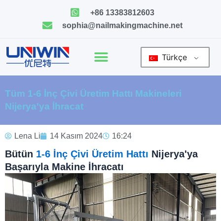
İçeriğe
+86 13383812603
geç
sophia@nailmakingmachine.net
Türkçe
Tüm 1-6 İnç Çivi Üretim Hattı Makineleri
Nijerya'ya İhracat
Lena Li
14 Kasım 2024
16:24
Bütün
1-6 İnç Çivi Üretim Hattı
Nijerya'ya
Başarıyla Makine İhracatı